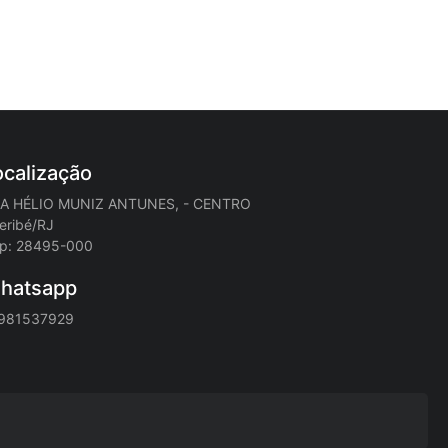
ocalização
A HÉLIO MUNIZ ANTUNES, - CENTRO
eribé/RJ
p: 28495-000
hatsapp
981537929