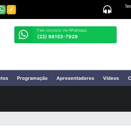
Fale conosco via Whatsapp
(22) 98153-7929
otos
Programação
Apresentadores
Vídeos
C